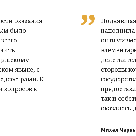
сти оказания
Поднявшая
ым было
наполнила
 всего
оптимизма 
ечить
элементарн
ицинскому
действител
ком языке, с
стороны ко
едсестрами. К
государств
 вопросов в
предостав
так и собс
оказалась 
Михал Чарны