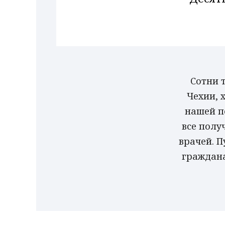
Сотни 
Чехии, 
нашей п
все полу
врачей. 
граждана