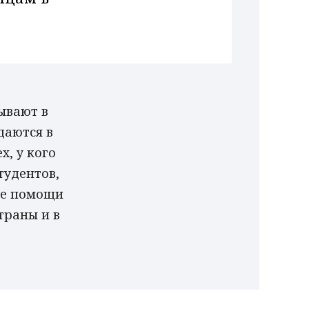
ывают в
даются в
, у кого
тудентов,
ле помощи
траны и в