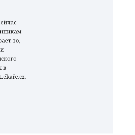
сейчас
енникам.
ает то,
 и
нского
я в
ékaře.cz.