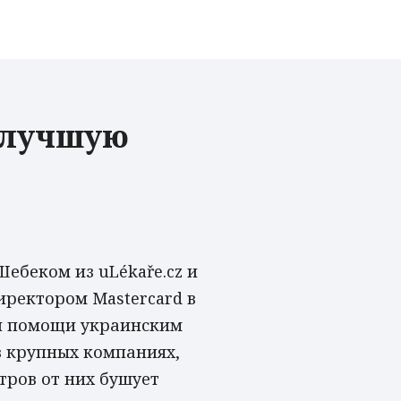
 лучшую
ебеком из uLékaře.cz и
ректором Mastercard в
ой помощи украинским
в крупных компаниях,
тров от них бушует